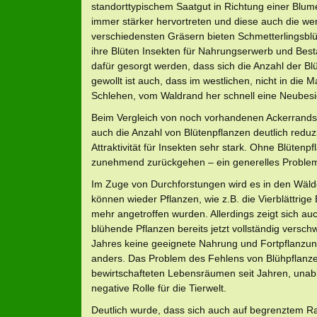
standorttypischem Saatgut in Richtung einer Blum
immer stärker hervortreten und diese auch die
verschiedensten Gräsern bieten Schmetterlingsblüh
ihre Blüten Insekten für Nahrungserwerb und Best
dafür gesorgt werden, dass sich die Anzahl der Bl
gewollt ist auch, dass im westlichen, nicht in di
Schlehen, vom Waldrand her schnell eine Neubesie
Beim Vergleich von noch vorhandenen Ackerrandstr
auch die Anzahl von Blütenpflanzen deutlich reduz
Attraktivität für Insekten sehr stark. Ohne Blüte
zunehmend zurückgehen – ein generelles Proble
Im Zuge von Durchforstungen wird es in den Wälder
können wieder Pflanzen, wie z.B. die Vierblättrige 
mehr angetroffen wurden. Allerdings zeigt sich 
blühende Pflanzen bereits jetzt vollständig versch
Jahres keine geeignete Nahrung und Fortpflanzu
anders. Das Problem des Fehlens von Blühpflanzen 
bewirtschafteten Lebensräumen seit Jahren, unab
negative Rolle für die Tierwelt.
Deutlich wurde, dass sich auch auf begrenztem Ra