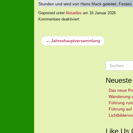
Stunden und wird von Hans Mack geleitet. Festes 
Geposted unter
Aktuelles
am
16 Januar 2026
Kommentare deaktiviert
← Jahreshauptversammlung
S
u
c
Neueste 
h
e
Das neue Pr
n
Wanderung v
Führung run
Führung auf
Lichtbilderv
Like Us