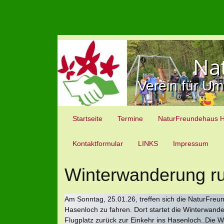
Na
Verein für Um
Startseite
Termine
NaturFreundehaus 
Kontaktformular
LINKS
Impressum
Winterwanderung r
Am Sonntag, 25.01.26, treffen sich die NaturFre
Hasenloch zu fahren. Dort startet die Winterwan
Flugplatz zurück zur Einkehr ins Hasenloch..Die 