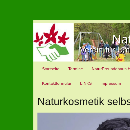
Na
Verein für Um
Startseite
Termine
NaturFreundehaus 
Kontaktformular
LINKS
Impressum
Naturkosmetik selb