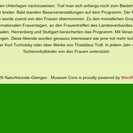
in den Unterlagen nachzuweisen. Traf man sich anfangs noch zum Baste
breiter. Bald standen Basarveranstaltungen auf dem Programm. Der Er
e wurde zuerst von den Frauen übernommen. Zu den monatlichen Gru
nternationalen Frauentagen, an den Frauentreffen des Landesverband
 Aalen, Herrenberg und Stuttgart bereicherten das Programm. Mit Veran
en. Diese Abende wurden genauso interessant wie jene mit mehr kult
er Kurt Tucholsky oder über Werke von Thaddäus Troll. In jedem Jahr 
Tschernobylkinder von den Frauen unterstützt.
26 Naturfreunde-Giengen . Museum Core is proudly powered by
WordP