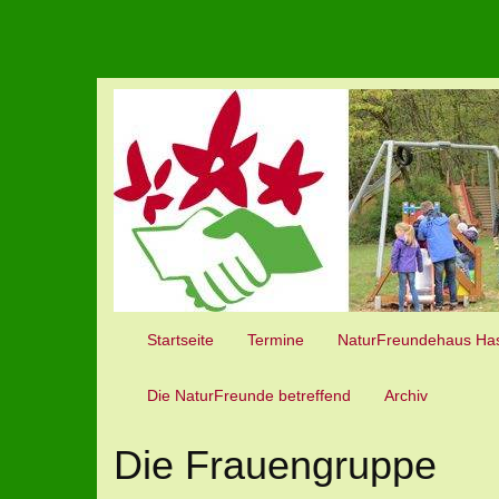
Startseite
Termine
NaturFreundehaus Ha
Die NaturFreunde betreffend
Archiv
Die Frauengruppe