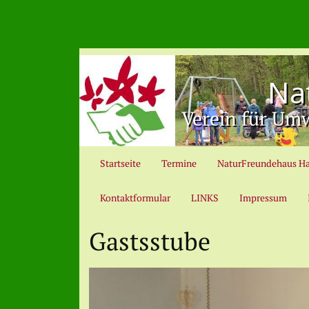
Na
Verein für Umw
Startseite
Termine
NaturFreundehaus H
Kontaktformular
LINKS
Impressum
Gastsstube