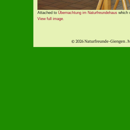
Attached to
Übernachtung im Naturfreundehaus
which 
View full image.
© 2026 Naturfreunde-Giengen . 